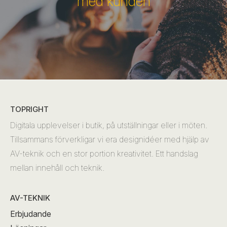
med kunden
TOPRIGHT
Digitala upplevelser i butik, på utställningar eller i möten.
Tillsammans förverkligar vi era designidéer med hjälp av
AV-teknik och en stor portion kreativitet. Ett handslag
mellan innehåll och teknik.
AV-TEKNIK
Erbjudande