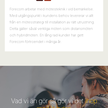
Forecom arbetar med mötesteknik i vid bemärkelse.
Med utgångspunkt i kundens behov levererar vi allt
från en mötesstrategi till installation av rätt utrustning.
Detta gäller såväl verkliga möten som distansmöten
och hybridmöten. En lång rad kunder har gett
Forecom förtroendet i många år.
Vad vi än gör så gör vi det
ihop