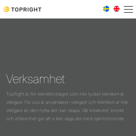
Verksamhet
TopRight är AV-teknikföretaget som inte tycker tekniken är
viktigast. För oss är användaren viktigast och tekniken är inte
viktigare än den nytta den kan skapa. Vår kreativitet, bredd
och erfarenhet gör att vi kan säga det med självförtroende.