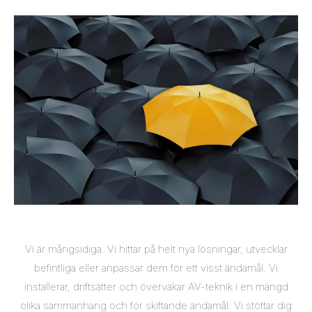
Vi är mångsidiga. Vi hittar på helt nya lösningar, utvecklar
befintliga eller anpassar dem för ett visst ändamål. Vi
installerar, driftsätter och övervakar AV-teknik i en mängd
olika sammanhang och för skiftande ändamål. Vi stöttar dig